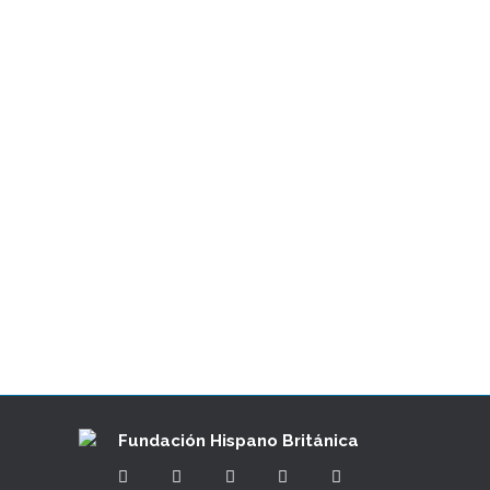
CULTURALES Y SOCIALES
,
LITERATURA Y LENGUAS
16/01/2025
Fundación Hispano Británica