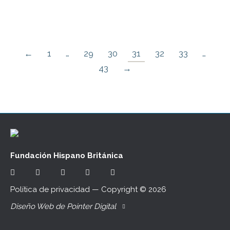
https://youtu.be/R75LkMAG2B8
←
1
…
29
30
31
32
33
…
43
→
Fundación Hispano Británica
Política de privacidad
— Copyright ©
2026
Diseño Web de Pointer Digital