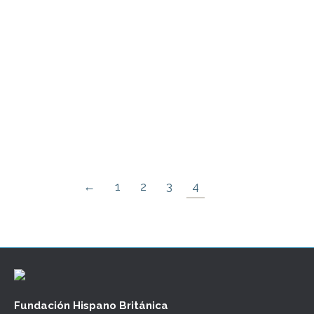
una serie de cinco marchas orquestales. La
más conocida es la Marcha n.º 1 y
generalmente Pompa y circunstancia se
refiere a esta única pieza. Es el himno más
célebre del Reino Unido y la obra que ha
consagrado a su autor, el compositor británico
Edward Elgar…
←
1
2
3
4
Fundación Hispano Británica