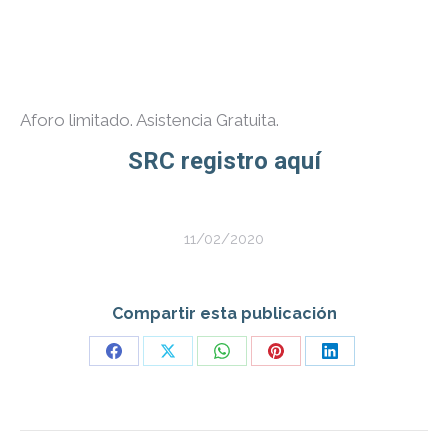
Aforo limitado. Asistencia Gratuita.
SRC registro aquí
11/02/2020
Compartir esta publicación
Share
Share
Share
Share
Share
on
on
on
on
on
Facebook
X
WhatsApp
Pinterest
LinkedIn