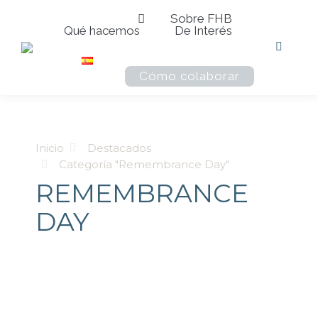
Sobre FHB
Qué hacemos
De Interés
Buscar:
Cómo colaborar
Estás aquí:
Inicio
Destacados
Categoría "Remembrance Day"
REMEMBRANCE
DAY