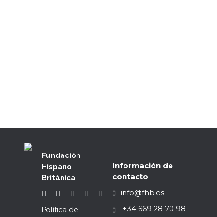
Por qué los británicos llevan
amapolas rojas
04/11/2020
Destacado FHB: «Remembrance
Day»
Fundación
Información de
Hispano
contacto
Británica
info@fhb.es
+34 669 28 70 98
Política de