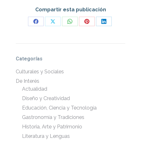
Compartir esta publicación
Share
Share
Share
Share
Share
on
on
on
on
on
Facebook
X
WhatsApp
Pinterest
LinkedIn
Categorías
Culturales y Sociales
De Interés
Actualidad
Diseño y Creatividad
Educación, Ciencia y Tecnología
Gastronomía y Tradiciones
Historia, Arte y Patrimonio
Literatura y Lenguas