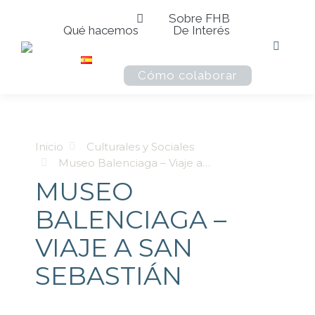
Sobre FHB
Qué hacemos
De Interés
Buscar:
Cómo colaborar
Estás aquí:
Inicio
Culturales y Sociales
Museo Balenciaga – Viaje a…
MUSEO
BALENCIAGA –
VIAJE A SAN
SEBASTIÁN