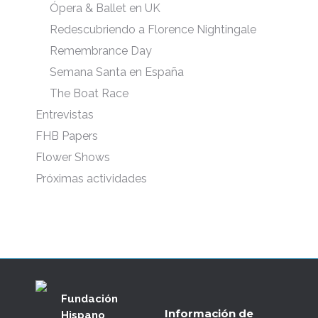
Ópera & Ballet en UK
Redescubriendo a Florence Nightingale
Remembrance Day
Semana Santa en España
The Boat Race
Entrevistas
FHB Papers
Flower Shows
Próximas actividades
Fundación
Información de
Hispano