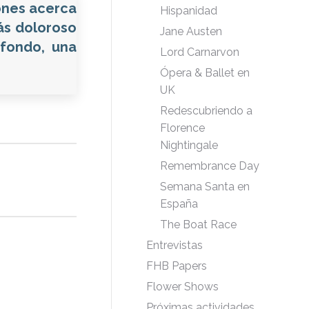
iones acerca
Hispanidad
ás doloroso
Jane Austen
 fondo, una
Lord Carnarvon
Ópera & Ballet en
UK
Redescubriendo a
Florence
Nightingale
Remembrance Day
Semana Santa en
España
The Boat Race
Entrevistas
FHB Papers
Flower Shows
Próximas actividades