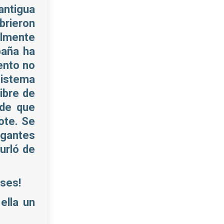
antigua
brieron
almente
paña ha
ento no
sistema
ibre de
 de que
ote. Se
agantes
urló de
íses!
ella un