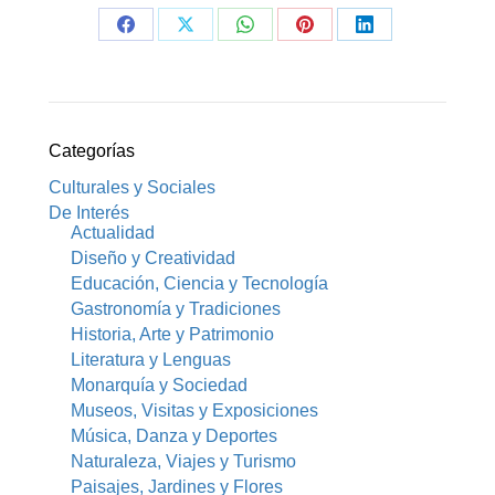
Share
Share
Share
Share
Share
on
on
on
on
on
Facebook
X
WhatsApp
Pinterest
LinkedIn
Categorías
Culturales y Sociales
De Interés
Actualidad
Diseño y Creatividad
Educación, Ciencia y Tecnología
Gastronomía y Tradiciones
Historia, Arte y Patrimonio
Literatura y Lenguas
Monarquía y Sociedad
Museos, Visitas y Exposiciones
Música, Danza y Deportes
Naturaleza, Viajes y Turismo
Paisajes, Jardines y Flores