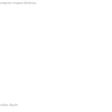
Fundación Hispano Británica.
nzález-Baylín.