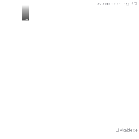
¡Los primeros en llegar! DL
Teresa
Lombardo,
CEO
de
Tailor
Made
Concierge,
Colaborador
FHB,
con
su
hijo,
Borja
Rodríguez
Lombardo,
Ayudantes
del
El Alcalde de
Rally.