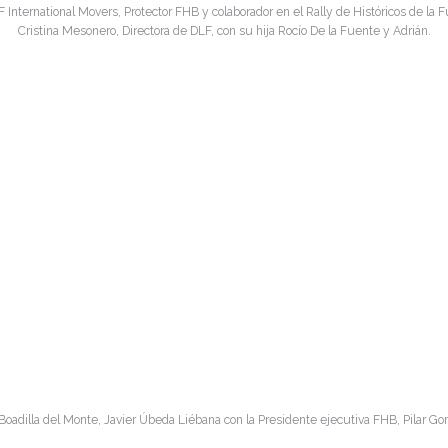
F International Movers, Protector FHB y colaborador en el Rally de Históricos de la 
Cristina Mesonero, Directora de DLF, con su hija Rocío De la Fuente y Adrián.
 Boadilla del Monte, Javier Úbeda Liébana con la Presidente ejecutiva FHB, Pilar Go