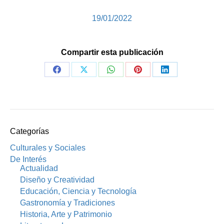
19/01/2022
Compartir esta publicación
Share
Share
Share
Share
Share
on
on
on
on
on
Facebook
X
WhatsApp
Pinterest
LinkedIn
Categorías
Culturales y Sociales
De Interés
Actualidad
Diseño y Creatividad
Educación, Ciencia y Tecnología
Gastronomía y Tradiciones
Historia, Arte y Patrimonio