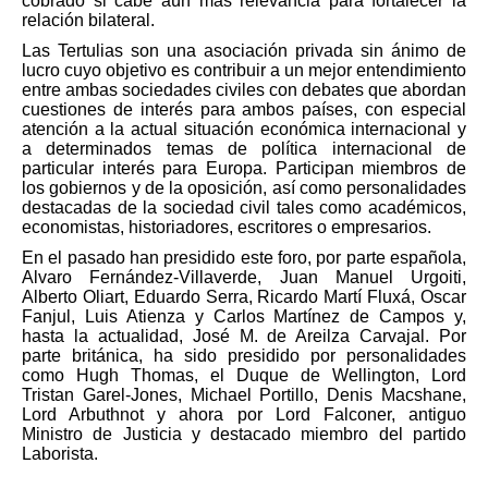
cobrado si cabe aún más relevancia para fortalecer la
relación bilateral.
Las Tertulias son una asociación privada sin ánimo de
lucro cuyo objetivo es contribuir a un mejor entendimiento
entre ambas sociedades civiles con debates que abordan
cuestiones de interés para ambos países, con especial
atención a la actual situación económica internacional y
a determinados temas de política internacional de
particular interés para Europa. Participan miembros de
los gobiernos y de la oposición, así como personalidades
destacadas de la sociedad civil tales como académicos,
economistas, historiadores, escritores o empresarios.
En el pasado han presidido este foro, por parte española,
Alvaro Fernández-Villaverde, Juan Manuel Urgoiti,
Alberto Oliart, Eduardo Serra, Ricardo Martí Fluxá, Oscar
Fanjul, Luis Atienza y Carlos Martínez de Campos y,
hasta la actualidad, José M. de Areilza Carvajal. Por
parte británica, ha sido presidido por personalidades
como Hugh Thomas, el Duque de Wellington, Lord
Tristan Garel-Jones, Michael Portillo, Denis Macshane,
Lord Arbuthnot y ahora por Lord Falconer, antiguo
Ministro de Justicia y destacado miembro del partido
Laborista.