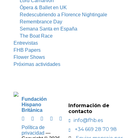
Lord Carnarvon
Ópera & Ballet en UK
Redescubriendo a Florence Nightingale
Remembrance Day
Semana Santa en España
The Boat Race
Entrevistas
FHB Papers
Flower Shows
Próximas actividades
Fundación
Hispano
Información de
Británica
contacto
info@fhb.es
Política de
+34 669 28 70 98
privacidad
—