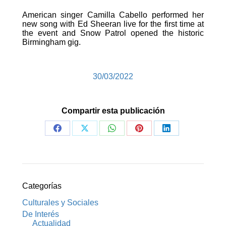
American singer Camilla Cabello performed her
new song with Ed Sheeran live for the first time at
the event and Snow Patrol opened the historic
Birmingham gig.
30/03/2022
Compartir esta publicación
Share
Share
Share
Share
Share
on
on
on
on
on
Facebook
X
WhatsApp
Pinterest
LinkedIn
Categorías
Culturales y Sociales
De Interés
Actualidad