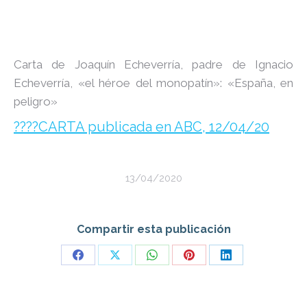
Carta de Joaquín Echeverría, padre de Ignacio
Echeverría, «el héroe del monopatín»: «España, en
peligro»
????CARTA publicada en ABC, 12/04/20
13/04/2020
Compartir esta publicación
Share
Share
Share
Share
Share
on
on
on
on
on
Facebook
X
WhatsApp
Pinterest
LinkedIn