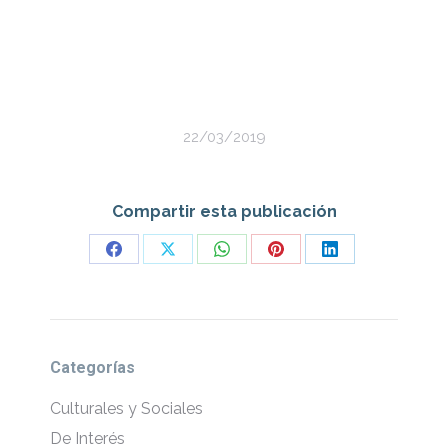
22/03/2019
Compartir esta publicación
Share
Share
Share
Share
Share
on
on
on
on
on
Facebook
X
WhatsApp
Pinterest
LinkedIn
Categorías
Culturales y Sociales
De Interés