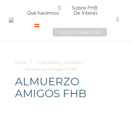
Sobre FHB
Qué hacemos
De Interés
Buscar:
Cómo colaborar
Estás aquí:
Inicio
Culturales y Sociales
Almuerzo Amigos FHB
ALMUERZO
AMIGOS FHB