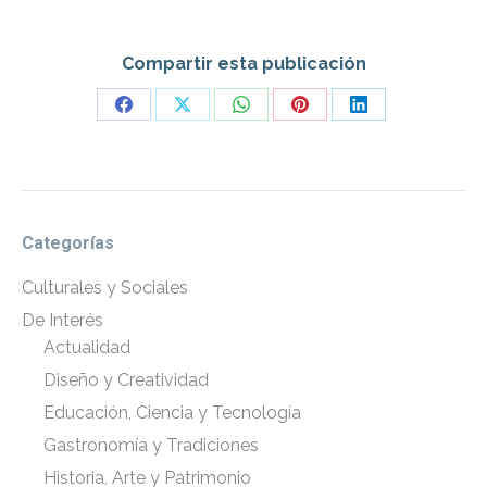
Compartir esta publicación
Share
Share
Share
Share
Share
on
on
on
on
on
Facebook
X
WhatsApp
Pinterest
LinkedIn
Categorías
Culturales y Sociales
De Interés
Actualidad
Diseño y Creatividad
Educación, Ciencia y Tecnología
Gastronomía y Tradiciones
Historia, Arte y Patrimonio