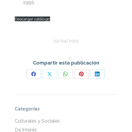
1995.
Descargar catálogo
02/04/2022
Compartir esta publicación
Share
Share
Share
Share
Share
on
on
on
on
on
Facebook
X
WhatsApp
Pinterest
LinkedIn
Categorías
Culturales y Sociales
De Interés