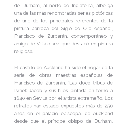
de Durham, al norte de Inglaterra, alberga
first
gallery
una de las más renombradas series pictóricas
dedicated
de uno de los principales referentes de la
to
pintura barroca del Siglo de Oro español,
the
art,
Francisco de Zurbarán, contemporáneo y
history
amigo de Velázquez que destacó en pintura
and
religiosa.
culture
of
Spain.
El castillo de Auckland ha sido el hogar de la
serie de obras maestras españolas de
Francisco de Zurbarán, ‘Las doce tribus de
Israel: Jacob y sus hijos’ pintada en torno a
1640 en Sevilla por el artista extremeño. Los
retratos han estado expuestos más de 250
años en el palacio episcopal de Auckland
desde que el príncipe obispo de Durham,