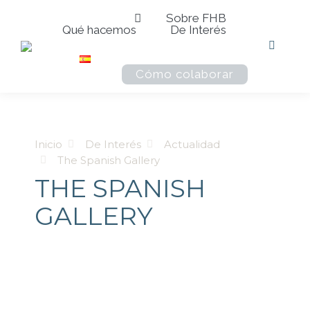
Sobre FHB
Qué hacemos
De Interés
Buscar:
Cómo colaborar
Estás aquí:
Inicio
De Interés
Actualidad
The Spanish Gallery
THE SPANISH
GALLERY