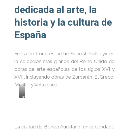
dedicada al arte, la
historia y la cultura de
España
Fuera de Londres, «The Spanish Gallery» es
la colección más grande del Reino Unido de
obras de arte españolas de los siglos XVI y
XVII, incluyendo obras de Zurbarán, El Greco,
Murillo y Velázquez.
The
Spanish
Gallery
is
the
La ciudad de Bishop Auckland, en el condado
UK’s