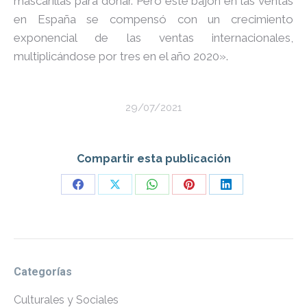
mascarillas para donar. Pero este bajón en las ventas
en España se compensó con un crecimiento
exponencial de las ventas internacionales,
multiplicándose por tres en el año 2020».
29/07/2021
Compartir esta publicación
Share
Share
Share
Share
Share
on
on
on
on
on
Facebook
X
WhatsApp
Pinterest
LinkedIn
Categorías
Culturales y Sociales