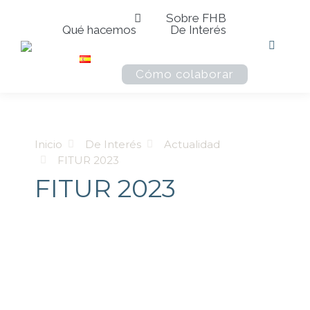
Sobre FHB
Qué hacemos
De Interés
Buscar:
Cómo colaborar
Estás aquí:
Inicio
De Interés
Actualidad
FITUR 2023
FITUR 2023