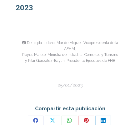
2023
📷 De izqda. a dcha: Mar de Miguel, Vicepresidenta de la
AEHM,
Reyes Maroto, Ministra de Industria, Comercio y Turismo
y Pilar González-Baylín, Presidente Ejecutiva de FHB
25/01/2023
Compartir esta publicación
Share
Share
Share
Share
Share
on
on
on
on
on