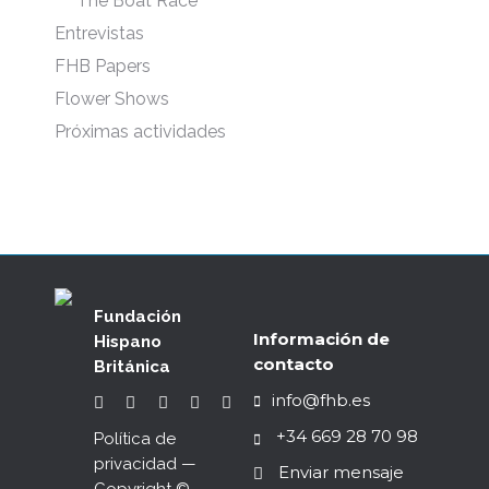
The Boat Race
Entrevistas
FHB Papers
Flower Shows
Próximas actividades
Fundación
Información de
Hispano
contacto
Británica
info@fhb.es
+34 669 28 70 98
Política de
privacidad
—
Enviar mensaje