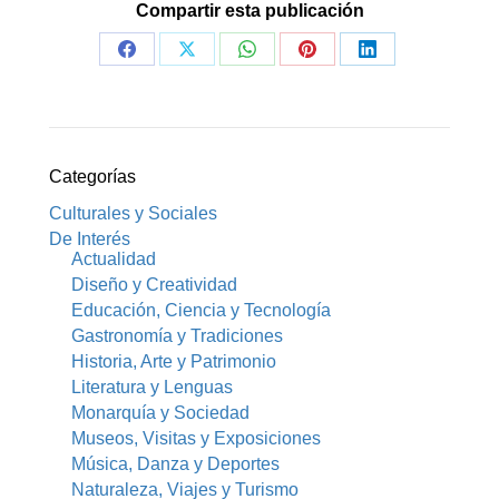
Compartir esta publicación
Share
Share
Share
Share
Share
on
on
on
on
on
Facebook
X
WhatsApp
Pinterest
LinkedIn
Categorías
Culturales y Sociales
De Interés
Actualidad
Diseño y Creatividad
Educación, Ciencia y Tecnología
Gastronomía y Tradiciones
Historia, Arte y Patrimonio
Literatura y Lenguas
Monarquía y Sociedad
Museos, Visitas y Exposiciones
Música, Danza y Deportes
Naturaleza, Viajes y Turismo