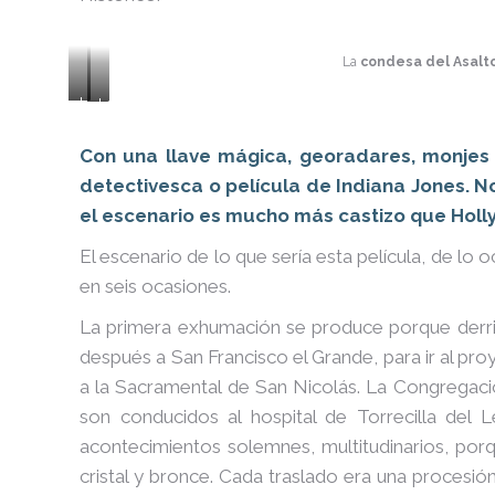
La
condesa del Asalt
Los
La
investigadores
llave
del
que
Con una llave mágica, georadares, monjes 
CEU
abre
detectivesca o película de Indiana Jones. 
San
la
el escenario es mucho más castizo que Holl
Pablo
urna
que
funeraria
El escenario de lo que sería esta película, de lo 
buscan
de
en seis ocasiones.
los
Calderón
restos
de
La primera exhumación se produce porque derriba
del
la
después a San Francisco el Grande, para ir al pr
dramaturgo
Barca
a la Sacramental de San Nicolás. La Congregac
son conducidos al hospital de Torrecilla del 
acontecimientos solemnes, multitudinarios, por
cristal y bronce. Cada traslado era una procesi