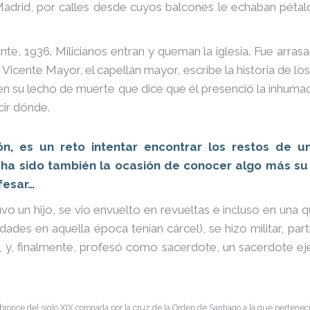
drid, por calles desde cuyos balcones le echaban pétalo
e, 1936. Milicianos entran y queman la iglesia. Fue arrasad
Vicente Mayor, el capellán mayor, escribe la historia de l
n su lecho de muerte que dice que él presenció la inhumac
cir dónde.
ón, es un reto intentar encontrar los restos de 
 ha sido también la ocasión de conocer algo más su 
fesar…
vo un hijo, se vio envuelto en revueltas e incluso en una
idades en aquella época tenían cárcel), se hizo militar, par
o, y, finalmente, profesó como sacerdote, un sacerdote 
ronce del siglo XIX coronada por la cruz de la Orden de Santiago a la que pertenecí