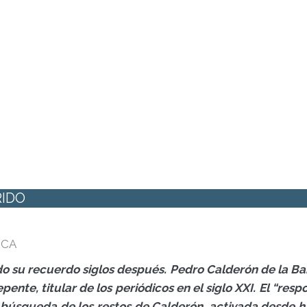
RIDO
RCA
su recuerdo siglos después. Pedro Calderón de la Barca,
repente, titular de los periódicos en el siglo XXI. El “re
a búsqueda de los restos de Calderón, activada desde 