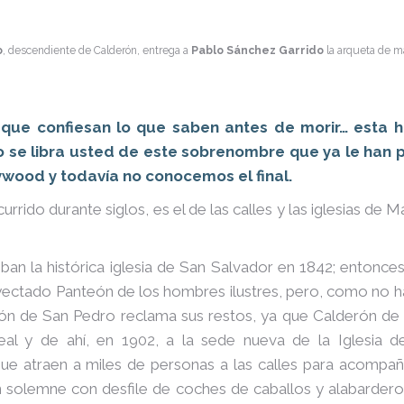
o
, descendiente de Calderón, entrega a
Pablo Sánchez Garrido
la arqueta de ma
que confiesan lo que saben antes de morir… esta hi
No se libra usted de este sobrenombre que ya le han 
ywood y todavía no conocemos el final.
ocurrido durante siglos, es el de las calles y las iglesias d
n la histórica iglesia de San Salvador en 1842; entonces
oyectado Panteón de los hombres ilustres, pero, como no h
ión de San Pedro reclama sus restos, ya que Calderón de
Leal y de ahí, en 1902, a la sede nueva de la Iglesia 
que atraen a miles de personas a las calles para acompa
ón solemne con desfile de coches de caballos y alabarderos