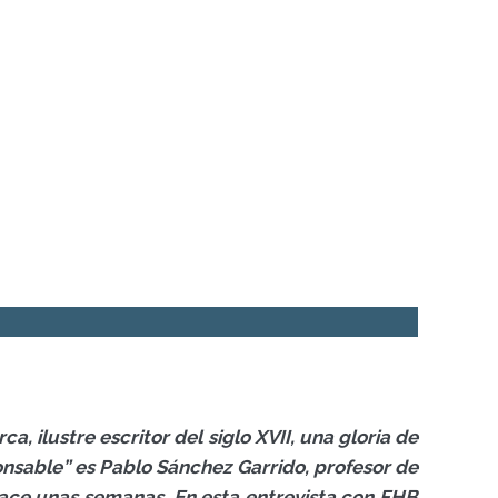
 ilustre escritor del siglo XVII, una gloria de
sponsable” es Pablo Sánchez Garrido, profesor de
hace unas semanas. En esta entrevista con FHB