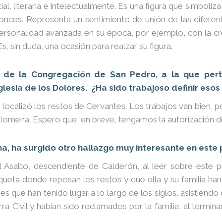
ial, literaria e intelectualmente. Es una figura que simboli
ntonces. Representa un sentimiento de unión de las difere
na personalidad avanzada en su época, por ejemplo, con la 
, sin duda, una ocasión para realzar su figura.
 de la Congregación de San Pedro, a la que pert
glesia de los Dolores. ¿Ha sido trabajoso definir eso
ocalizó los restos de Cervantes. Los trabajos van bien, pe
omena. Espero que, en breve, tengamos la autorización def
, ha surgido otro hallazgo muy interesante en este pu
Asalto, descendiente de Calderón, al leer sobre este 
rqueta donde reposan los restos y que ella y su familia ha
s que han tenido lugar a lo largo de los siglos, asistiendo
ra Civil y habían sido reclamados por la familia, al termin