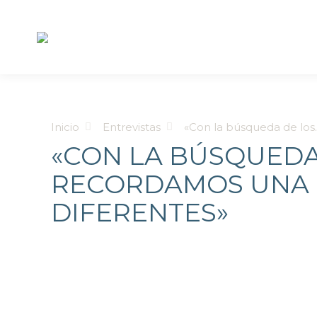
Estás aquí:
Inicio
Entrevistas
«Con la búsqueda de los
«CON LA BÚSQUEDA
RECORDAMOS UNA F
DIFERENTES»