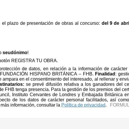
e el plazo de presentación de obras al concurso:
del 9 de abr
jo
seudónimo
!
el botón REGISTRA TU OBRA.
otección de datos, en relación a la información de carácter 
 FUNDACIÓN HISPANO BRITÁNICA – FHB.
Finalidad
: gest
 ampara en el consentimiento del interesado, al rellenar y envi
stinatarios:
se prevé difusión relativa a los ganadores del 
de FHB tenga presencia. Para la gestión de los premios del ce
ouncil, Instituto Cervantes de Londres y Embajada Británica e
especto de los datos de carácter personal facilitados, así co
 más información, consultar la
Política de privacidad
.
FORMUL