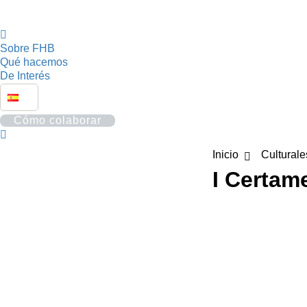
Sobre FHB
Qué hacemos
De Interés
Cómo colaborar
Buscar:
Estás aquí:
Inicio
Culturale
I Certam