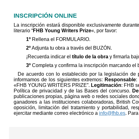
INSCRIPCIÓN ONLINE
La inscripción estará disponible exclusivamente durant
literario “
FHB Young Writers Prize
«, por favor:
1º
Rellena el FORMULARIO.
2º
Adjunta tu obra a través del BUZÓN.
¡Recuerda indicar el
título de la obra
y firmarla ba
3º
Completa y confirma la inscripción marcando 
De acuerdo con lo establecido por la legislación de pr
informamos de los siguientes extremos:
Responsable
:
«FHB YOUNG WRITERS PRIZE”.
Legitimación
: FHB se
Política de privacidad y de las Bases del concurso.
De
publicaciones propias, página web o redes sociales don
ganadores a las instituciones colaboradoras, British C
oposición, limitación del tratamiento y portabilidad, r
ejercitar mediante correo electrónico a
info@fhb.es
. Para