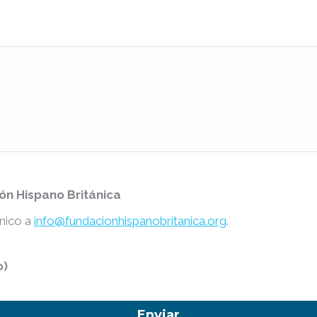
ón Hispano Británica
nico a
info@fundacionhispanobritanica.org
.
o)