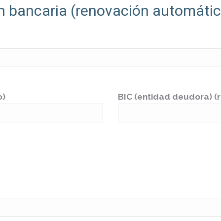
ón bancaria (renovación automáti
o)
BIC (entidad deudora) (