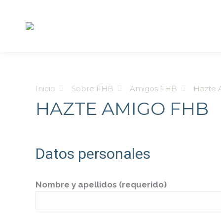
Estás aquí:
Inicio
Sobre FHB
Amigos FHB
Hazte 
HAZTE AMIGO FHB
Datos personales
Nombre y apellidos (requerido)