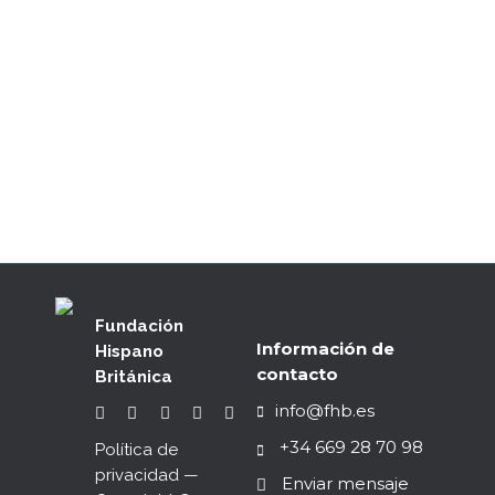
Abono HISPANOBRITÁNICO
25/26
01/09/2025
Fundación
Información de
Hispano
contacto
Británica
info@fhb.es
+34 669 28 70 98
Política de
privacidad
—
Enviar mensaje