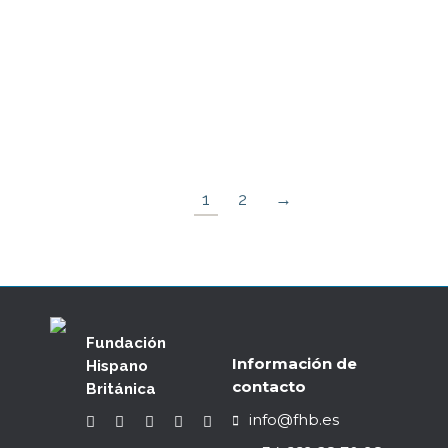
de la FIO
18/06/2025
Con nuestro agradecimiento para:
GALERÍA DE FOTOS
1
2
→
Fundación
Información de
Hispano
contacto
Británica
info@fhb.es