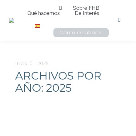
Sobre FHB
Qué hacemos
De Interés
Buscar:
Cómo colaborar
Estás aquí:
Inicio
2025
ARCHIVOS POR
AÑO:
2025