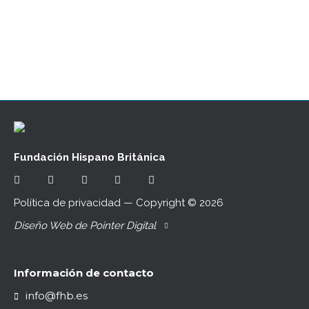
monumentos, museos o sitios arqueo- lógicos
es la actividad mayoritariamente demandada.…
Fundación Hispano Británica
Política de privacidad
— Copyright ©
2026
Diseño Web de Pointer Digital
Información de contacto
info@fhb.es