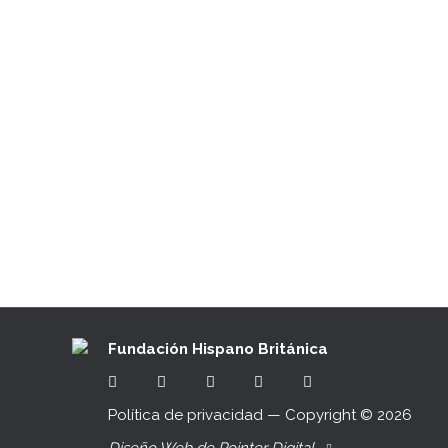
Brexit, año uno: sin sorpresas y a la 
31/12/2021
EDUARDO BARRACHINA 27 de diciembre 2021 Bre
ha sido previsible; salvo en materia financi
Hasta la fecha, el Brexit…
Fundación Hispano Británica
Política de privacidad
— Copyright ©
2026