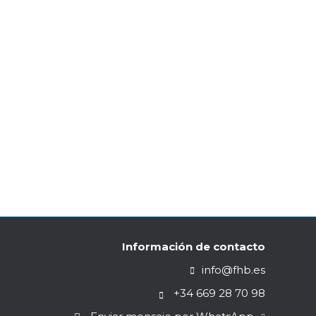
relación con Europa El primer año del Brexit
o de Retirada y el de Comercio y Cooperación.
Información de contacto
info@fhb.es
+34 669 28 70 98