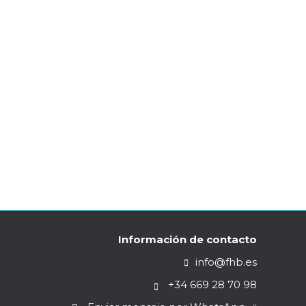
rlos Vega La Fundación Hispano Británica ha
en Madrid, reuniendo a más de 100 amigos y
Información de contacto
info@fhb.es
+34 669 28 70 98