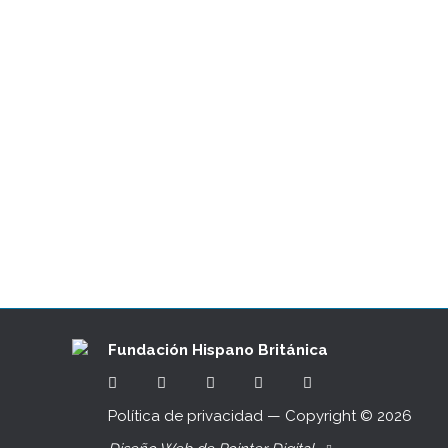
RECEPCIÓN FHB en la residencia del 
03/07/2022
Recepción de la Fundación Hispano Británic
celebrado el 21 de junio su recepción anu
autoridades que han querido celebrar el Jubil
Fundación Hispano Británica
Política de privacidad
— Copyright ©
2026