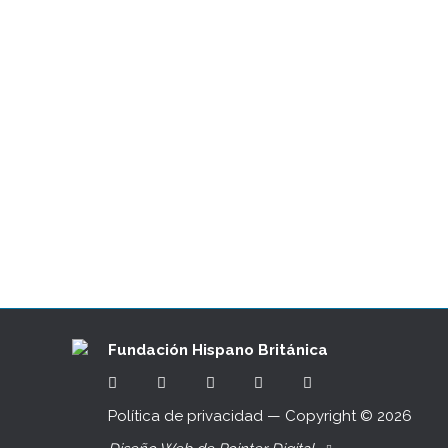
El Vuelo de la Libélula・Granada
11/05/2022
Actividad organizada por Beatriz Díaz Valenz
🙌🏼 Compartimos PORQUE NOS GUSTA El pró
VAN DEN EYNDE, Directora de FLORA, Festival
Fundación Hispano Británica
Política de privacidad
— Copyright ©
2026