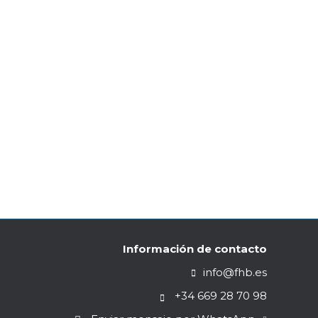
nstagram “El Vuelo de la Libélula” en Granada
entro de «El Vuelo de la Libélula». MARÍA
Información de contacto
info@fhb.es
+34 669 28 70 98