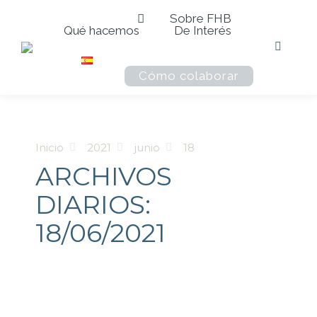
Sobre FHB
Qué hacemos
De Interés
Buscar:
Cómo colaborar
Estás aquí:
Inicio
2021
junio
18
ARCHIVOS
DIARIOS:
18/06/2021