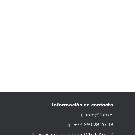
 opción de comprarlo con y sin herramientas.
s, Ceuta y Melilla). Y si os apetece haceros
Información de contacto
info@fhb.es
+34 669 28 70 98
Enviar mensaje por WhatsApp