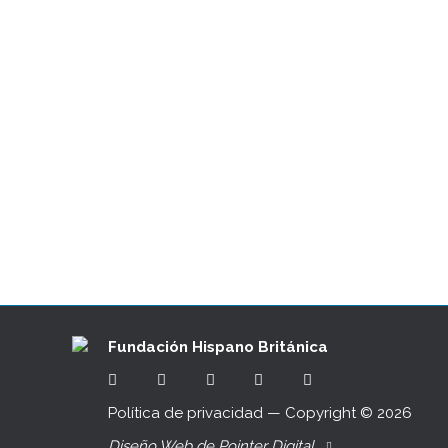
Cómo hacer tu propia corona de Navi
20/11/2020
Cuatro kits con todo lo necesario para real
Está disponible en la web de Sally Hambleto
vuestra propia corona pero no sabéis…
Fundación Hispano Británica
Política de privacidad
— Copyright ©
2026
Diseño Web de Pointer Digital