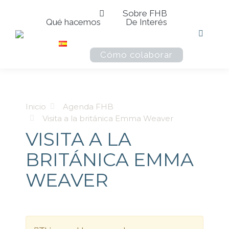
Sobre FHB
Qué hacemos
De Interés
Buscar:
Cómo colaborar
Inicio
Agenda FHB
Visita a la británica Emma Weaver
VISITA A LA
BRITÁNICA EMMA
WEAVER