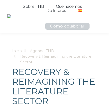
Sobre FHB
Qué hacemos
De Interés
Buscar
Cómo colaborar
Inicio
Agenda FHB
Recovery & Reimagining the Literature
Sector
RECOVERY &
REIMAGINING THE
LITERATURE
SECTOR