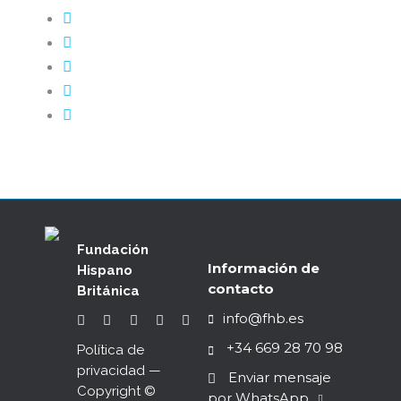
Fundación
Información de
Hispano
contacto
Británica
info@fhb.es
+34 669 28 70 98
Política de
privacidad
—
Enviar mensaje
Copyright ©
por WhatsApp